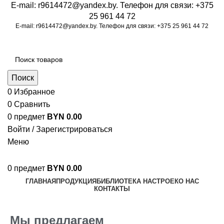
E-mail:
r9614472@yandex.by
. Телефон для связи:
+375
25 961 44 72
E-mail:
r9614472@yandex.by
. Телефон для связи:
+375 25 961 44 72
Поиск
0
Избранное
0
Сравнить
0
предмет
BYN
0.00
Войти / Зарегистрироваться
Меню
0
предмет
BYN
0.00
ГЛАВНАЯ
ПРОДУКЦИЯ
БИБЛИОТЕКА НАСТРОЕК
О НАС
КОНТАКТЫ
Дополнительное оборудование
Мы предлагаем