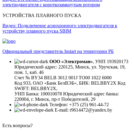
электродвигателя с короткозамкнутым ротором
УСТРОЙСТВА ПЛАВНОГО ПУСКА
Видео: Подключение асинхронного электродвигателя к
устройству плавного пуска SBIM
Официальный представитель Instart на территории РБ
ООО «Электроман»
, УНП 193920173
Юридический адрес: 220125, Минск, ул. Уручская, 19,
пом. 1, каб. 46
Счет № BY34 BELB 3012 001J TO00 1022 6000
Код 933, ОАО «Банк БелВЭБ», БИК: BELBBY2X Код
SWIFT: BELBBY2X,
УНП Банка: 100010078 Юридический адрес банка:
220004, г. Минск, пр-т Победителей, 29
Телефон: +375 (25) 961-44-72
E-mail: r9614472@yandex.by
Есть вопросы?