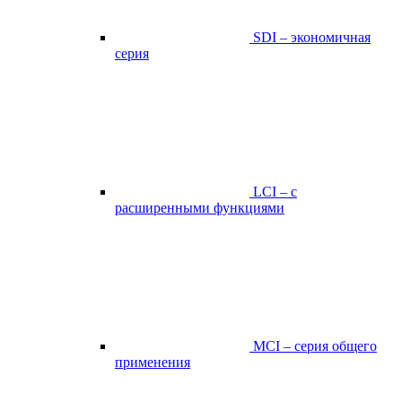
SDI – экономичная
серия
LCI – с
расширенными функциями
MCI – серия общего
применения