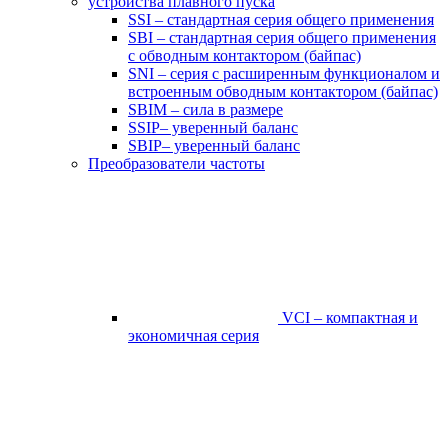
устройства плавного пуска
SSI – стандартная серия общего применения
SBI – стандартная серия общего применения
с обводным контактором (байпас)
SNI – серия с расширенным функционалом и
встроенным обводным контактором (байпас)
SBIM – сила в размере
SSIP– уверенный баланс
SBIP– уверенный баланс
Преобразователи частоты
VCI – компактная и
экономичная серия