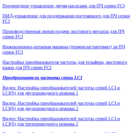
Поочередное управление двумя насосами для ПЧ серии FCI
ПИД-управление для поддержания постоянного для ПЧ серии
FCI
Производственная линия подачи листового металла для ПЧ
серии FCI
Инжекционно-литьевая машина (термопластавтомат) ля ПЧ
серии FCI
Настройка преобразователя частоты для тельфера, мостового
крана для ПЧ серии FCI
Преобразователи частоты серии LCI
Видео: Настройка преобразователей частоты серий LCI и
LCI(S) для двухпроводного режима 1
Видео: Настройка преобразователей частоты серий LCI и
LCI(S) для двухпроводного режима 2
Видео: Настройка преобразователей частоты серий LCI и
LCI(S) для трехпроводного режима 2