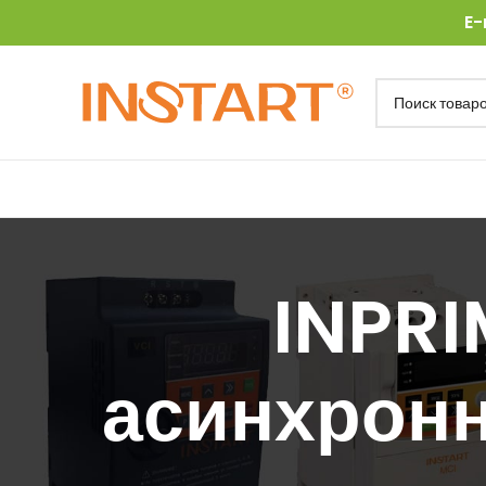
E-
INPRI
асинхронн