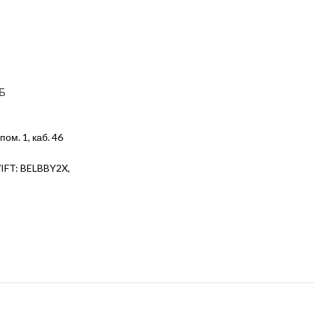
РБ
ом. 1, каб. 46
IFT: BELBBY2X,