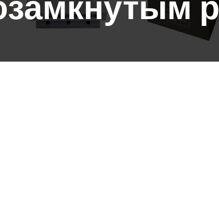
озамкнутым 