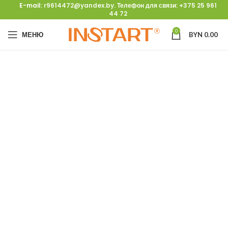
E-mail:
r9614472@yandex.by
. Телефон для связи:
+375 25 961
44 72
0
МЕНЮ
BYN
0.00