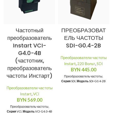
Частотный
ПРЕОБРАЗОВАТ
преобразователь
ЕЛЬ ЧАСТОТЫ
Instart VCI-
SDI-G0.4-2B
G4.0-4B
Преобразователи частоты
(частотник,
Instart
,
220 Вольт
,
SDI
преобразователь
BYN
445.00
частоты Инстарт)
Преобразователь частоты,
Серия
SDI,
Модель
SDI-G0.4-2B
Преобразователи частоты
Instart
,
VCI
BYN
569.00
Преобразователь частоты,
Серия
VCI,
Модель
VCI-G4.0-4B