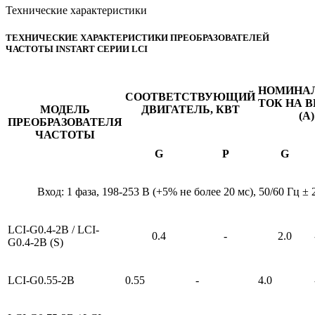
Технические характеристики
ТЕХНИЧЕСКИЕ ХАРАКТЕРИСТИКИ ПРЕОБРАЗОВАТЕЛЕЙ
ЧАСТОТЫ INSTART СЕРИИ LCI
НОМИНА
СООТВЕТСТВУЮЩИЙ
ТОК НА 
МОДЕЛЬ
ДВИГАТЕЛЬ, КВТ
(А)
ПРЕОБРАЗОВАТЕЛЯ
ЧАСТОТЫ
G
P
G
Вход: 1 фаза, 198-253 В (+5% не более 20 мс), 50/60 Гц ±
LCI-G0.4-2B / LCI-
0.4
-
2.0
G0.4-2B (S)
LCI-G0.55-2B
0.55
-
4.0