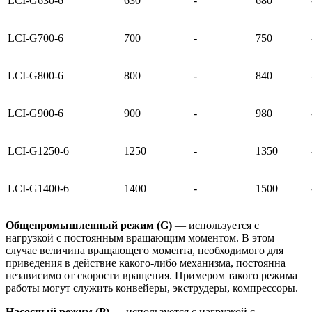
LCI-G630-6
630
-
680
LCI-G700-6
700
-
750
LCI-G800-6
800
-
840
LCI-G900-6
900
-
980
LCI-G1250-6
1250
-
1350
LCI-G1400-6
1400
-
1500
Общепромышленный режим (G)
— используется с
нагрузкой с постоянным вращающим моментом. В этом
случае величина вращающего момента, необходимого для
приведения в действие какого-либо механизма, постоянна
независимо от скорости вращения. Примером такого режима
работы могут служить конвейеры, экструдеры, компрессоры.
Насосный режим (P)
— используется с нагрузкой с