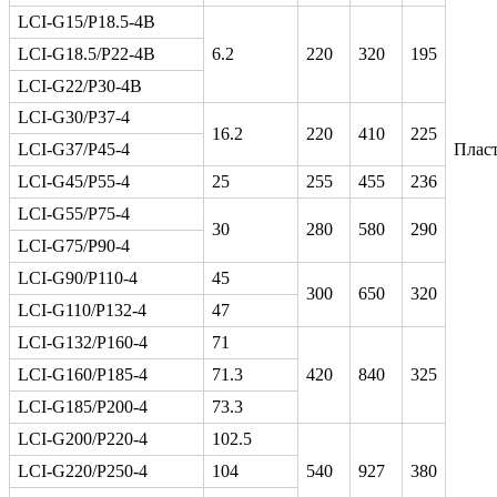
LCI-G15/P18.5-4B
LCI-G18.5/P22-4B
6.2
220
320
195
LCI-G22/P30-4B
LCI-G30/P37-4
16.2
220
410
225
LCI-G37/P45-4
Плас
LCI-G45/P55-4
25
255
455
236
LCI-G55/P75-4
30
280
580
290
LCI-G75/P90-4
LCI-G90/P110-4
45
300
650
320
LCI-G110/P132-4
47
LCI-G132/P160-4
71
LCI-G160/P185-4
71.3
420
840
325
LCI-G185/P200-4
73.3
LCI-G200/P220-4
102.5
LCI-G220/P250-4
104
540
927
380