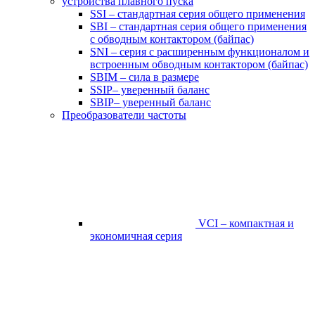
устройства плавного пуска
SSI – стандартная серия общего применения
SBI – стандартная серия общего применения
с обводным контактором (байпас)
SNI – серия с расширенным функционалом и
встроенным обводным контактором (байпас)
SBIM – сила в размере
SSIP– уверенный баланс
SBIP– уверенный баланс
Преобразователи частоты
VCI – компактная и
экономичная серия