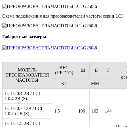
Схема подключения для преобразователей частоты серии LCI
Габаритные размеры
ВЕС
МОДЕЛЬ
Ш
В
Г
(НЕТТО)
ПРЕОБРАЗОВАТЕЛЯ
КО
ЧАСТОТЫ
КГ
ММ
LCI-G0.4-2B / LCI-
G0.4-2B (S)
LCI-G0.75-2B / LCI-
1.5
106
163
144
G0.75-2B (S)
LCI-G1.5-2B / LCI-
Плас