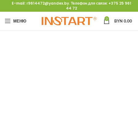
E-mail:
r9614472@yandex.by
. Телефон для связи:
+375 25 961
44 72
0
МЕНЮ
BYN
0.00