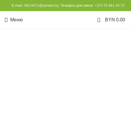
E-mail:
r9614472@yandex.by
. Телефон для связи:
+375 25 961 44 72
0
Меню
BYN
0.00