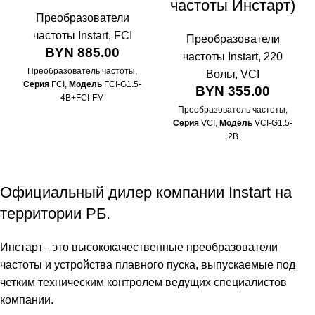
частоты Инстарт)
Преобразователи
частоты Instart
,
FCI
Преобразователи
BYN
885.00
частоты Instart
,
220
Преобразователь частоты,
Вольт
,
VCI
Серия
FCI,
Модель
FCI-G1.5-
BYN
355.00
4B+FCI-FM
Преобразователь частоты,
Серия
VCI,
Модель
VCI-G1.5-
2B
Официальный дилер компании
Instart
на
территории РБ.
Инстарт
– это высококачественные
преобразователи
частоты
и
устройства плавного пуска
, выпускаемые под
четким техническим контролем ведущих специалистов
компании.