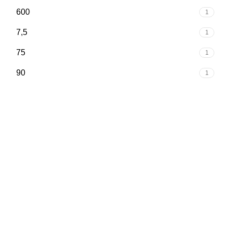
600
1
7,5
1
75
1
90
1
Официальный представитель Instart на территории РБ
ООО «Электроман»
, УНП 193920173
Юридический адрес: 220125, Минск, ул. Уручская, 19, пом.
1, каб. 46
Счет № BY34 BELB 3012 001J TO00 1022 6000
Код 933, ОАО «Банк БелВЭБ», БИК: BELBBY2X Код SWIFT: