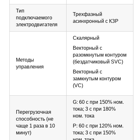
Тип
Трехфазный
подключаемого
асинхронный с КЗР
электродвигателя
Скалярный
Векторный с
разомкнутым контуром
Методы
(бездатчиковый SVC)
управления
Векторный с
замкнутым контуром
(VC)
G: 60 с при 150% ном.
тока; 3 с при 180%
Перегрузочная
ном. тока
способность (не
чаще 1 раза в 10
P: 60 с при 120% ном.
минут)
тока; 3 с при 150%
ном. тока