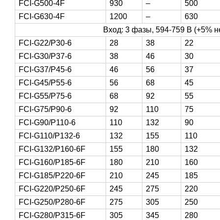
FCI-G500-4F
930
–
500
FCI-G630-4F
1200
–
630
Вход: 3 фазы, 594-759 В (+5% не
FCI-G22/P30-6
28
38
22
FCI-G30/P37-6
38
46
30
FCI-G37/P45-6
46
56
37
FCI-G45/P55-6
56
68
45
FCI-G55/P75-6
68
92
55
FCI-G75/P90-6
92
110
75
FCI-G90/P110-6
110
132
90
FCI-G110/P132-6
132
155
110
FCI-G132/P160-6F
155
180
132
FCI-G160/P185-6F
180
210
160
FCI-G185/P220-6F
210
245
185
FCI-G220/P250-6F
245
275
220
FCI-G250/P280-6F
275
305
250
FCI-G280/P315-6F
305
345
280