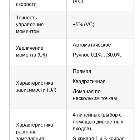
(VC)
скорости
Точность
управления
±5% (VC)
моментом
Автоматическое
Увеличение
момента (U/f)
Ручное 0.1%…30.0%
Прямая
Квадратичная
Характеристика
зависимости (U/f)
Ломаная по
нескольким точкам
4 линейных (выбор с
помощью дискретных
Характеристика
входов),
разгона/
замедления
S-кривая 1 и S-кривая