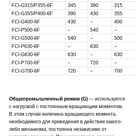
FCI-G315/P355-6F
345
390
315
FCI-G355/P400-6F
390
430
355
FCI-G400-6F
430
–
400
FCI-P500-6F
–
540
–
FCI-G500-6F
540
–
500
FCI-P630-6F
–
630
–
FCI-G630-6F
630
–
630
FCI-P700-6F
–
720
–
FCI-G700-6F
720
–
700
Общепромышленный режим (G)
— используется
с нагрузкой с постоянным вращающим моментом.
В этом случае величина вращающего момента,
необходимого для приведения в действие какого-
либо механизма, постоянна независимо от