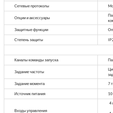
Сетевые протоколы
Mo
Па
Опции и аксессуары
ко
Защитные функции
Оп
Степень защиты
IP
Каналы команды запуска
Па
Ци
Задание частоты
за
Задание момента
7 
Источник питания
10
4
Входы управления