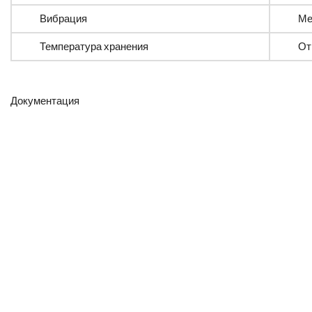
Вибрация
Ме
Температура хранения
От
Документация