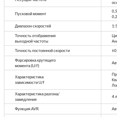
ос
0,5
Пусковой момент
0,
Диапазон скоростей
1:5
Точность отображения
Ци
выходной частоты
Ан
Точность постоянной скорости
±0
Форсировка крутящего
Ав
момента (U/f)
Пр
Характеристика
Кв
зависимости U/f
Ло
Характеристика разгона/
4 
замедления
Функция AVR
Ав