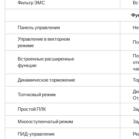
Фильтр ЭМС
Вс
Фу
Панель управления
Не
Управление в векторном
По
режиме
По
Встроенные расширенные
от
функции
ча
Динамическое торможение
То
Ди
Толчковый режим
От
Простой ПЛК
За
Многоступенчатый режим
За
ПИД-управление
Ре