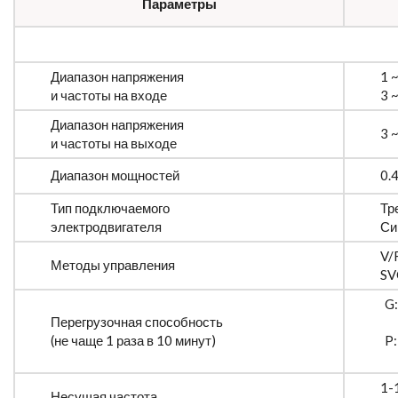
Параметры
Диапазон напряжения
1 
и частоты на входе
3 
Диапазон напряжения
3 
и частоты на выходе
Диапазон мощностей
0.4
Тип подключаемого
Тр
электродвигателя
Си
V/
Методы управления
SV
G:
Перегрузочная способность
(не чаще 1 раза в 10 минут)
P:
1-
Несущая частота