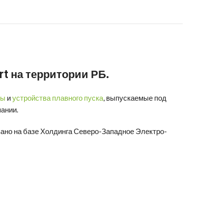
rt
на территории РБ.
ты
и
устройства плавного пуска
, выпускаемые под
ании.
ано на базе Холдинга Северо-Западное Электро-