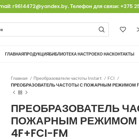
mail:
r9614472@yandex.by
. Телефон для связи:
+375 25
ГЛАВНАЯ
ПРОДУКЦИЯ
БИБЛИОТЕКА НАСТРОЕК
О НАС
КОНТАКТЫ
Главная
Преобразователи частоты Instart
FCI
ПРЕОБРАЗОВАТЕЛЬ ЧАСТОТЫ С ПОЖАРНЫМ РЕЖИМОМ FCI
ПРЕОБРАЗОВАТЕЛЬ ЧА
ПОЖАРНЫМ РЕЖИМОМ F
4F+FCI-FM