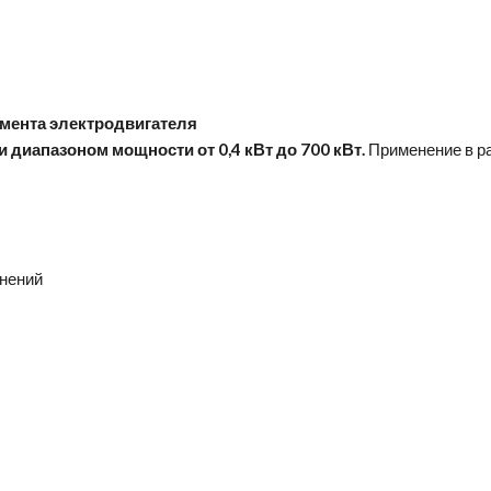
омента электродвигателя
и
диапазоном мощности от 0,4 кВт до 700 кВт.
Применение в ра
енений