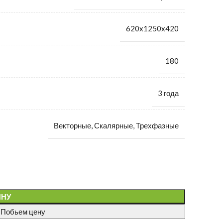
620x1250x420
180
3 года
Векторные, Скалярные, Трехфазные
ИНУ
 Побьем цену