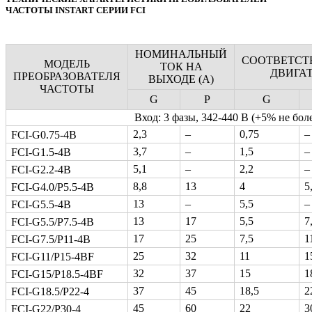
ЧАСТОТЫ INSTART СЕРИИ FCI
НОМИНАЛЬНЫЙ
СООТВЕТС
МОДЕЛЬ
ТОК НА
ДВИГА
ПРЕОБРАЗОВАТЕЛЯ
ВЫХОДЕ (А)
ЧАСТОТЫ
G
P
G
Вход: 3 фазы, 342-440 В (+5% не боле
2,3
–
0,75
–
FCI-G0.75-4B
3,7
–
1,5
–
FCI-G1.5-4B
5,1
–
2,2
–
FCI-G2.2-4B
8,8
13
4
5
FCI-G4.0/P5.5-4B
13
–
5,5
–
FCI-G5.5-4B
13
17
5,5
7
FCI-G5.5/P7.5-4B
17
25
7,5
1
FCI-G7.5/P11-4B
25
32
11
1
FCI-G11/P15-4BF
32
37
15
1
FCI-G15/P18.5-4BF
37
45
18,5
2
FCI-G18.5/P22-4
45
60
22
3
FCI-G22/P30-4