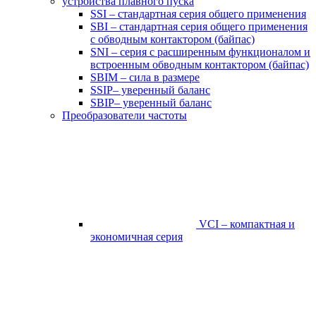
устройства плавного пуска
SSI – стандартная серия общего применения
SBI – стандартная серия общего применения
с обводным контактором (байпас)
SNI – серия с расширенным функционалом и
встроенным обводным контактором (байпас)
SBIM – сила в размере
SSIP– уверенный баланс
SBIP– уверенный баланс
Преобразователи частоты
VCI – компактная и
экономичная серия