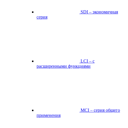
SDI – экономичная
серия
LCI – с
расширенными функциями
MCI – серия общего
применения