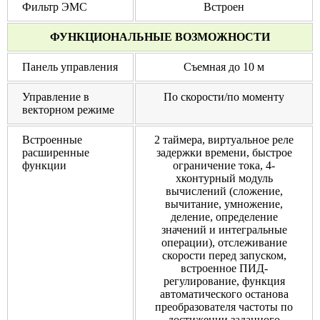
Фильтр ЭМС
Встроен
ФУНКЦИОНАЛЬНЫЕ ВОЗМОЖНОСТИ
Панель управления
Съемная до 10 м
Управление в
По скорости/по моменту
векторном режиме
Встроенные
2 таймера, виртуальное реле
расширенные
задержки времени, быстрое
функции
ограничение тока, 4-
хконтурный модуль
вычислений (сложение,
вычитание, умножение,
деление, определение
значений и интегральные
операции), отслеживание
скорости перед запуском,
встроенное ПИД-
регулирование, функция
автоматического останова
преобразователя частоты по
достижении заданного