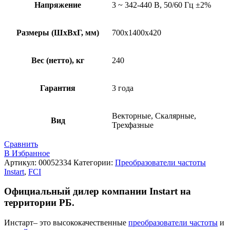
Напряжение
3 ~ 342-440 В, 50/60 Гц ±2%
Размеры (ШхВхГ, мм)
700x1400x420
Вес (нетто), кг
240
Гарантия
3 года
Векторные, Скалярные,
Вид
Трехфазные
Сравнить
В Избранное
Артикул:
00052334
Категории:
Преобразователи частоты
Instart
,
FCI
Официальный дилер компании
Instart
на
территории РБ.
Инстарт
– это высококачественные
преобразователи частоты
и