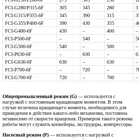
FCI-G280/P315-6F
305
345
280
3
FCI-G315/P355-6F
345
390
315
3
FCI-G355/P400-6F
390
430
355
4
FCI-G400-6F
430
–
400
–
FCI-P500-6F
–
540
–
5
FCI-G500-6F
540
–
500
–
FCI-P630-6F
–
630
–
6
FCI-G630-6F
630
–
630
–
FCI-P700-6F
–
720
–
7
FCI-G700-6F
720
–
700
–
Общепромышленный режим (G)
— используется с
нагрузкой с постоянным вращающим моментом. В этом
случае величина вращающего момента, необходимого для
приведения в действие какого-либо механизма, постоянна
независимо от скорости вращения. Примером такого режима
работы могут служить конвейеры, экструдеры, компрессоры.
Насосный режим (P)
— используется с нагрузкой с