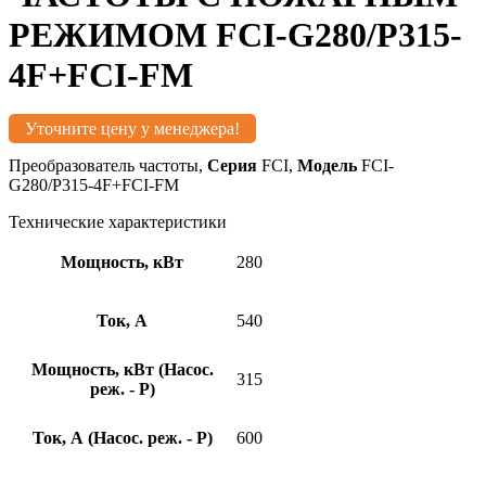
РЕЖИМОМ FCI-G280/P315-
4F+FCI-FM
Уточните цену у менеджера!
Преобразователь частоты,
Серия
FCI,
Модель
FCI-
G280/P315-4F+FCI-FM
Технические характеристики
Мощность, кВт
280
Ток, А
540
Мощность, кВт (Насос.
315
реж. - P)
Ток, А (Насос. реж. - P)
600