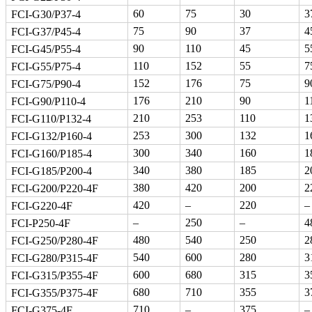
60
75
30
3
FCI-G30/P37-4
75
90
37
4
FCI-G37/P45-4
90
110
45
5
FCI-G45/P55-4
110
152
55
7
FCI-G55/P75-4
152
176
75
9
FCI-G75/P90-4
176
210
90
1
FCI-G90/P110-4
210
253
110
1
FCI-G110/P132-4
253
300
132
1
FCI-G132/P160-4
300
340
160
1
FCI-G160/P185-4
340
380
185
2
FCI-G185/P200-4
380
420
200
2
FCI-G200/P220-4F
420
–
220
–
FCI-G220-4F
–
250
–
4
FCI-P250-4F
480
540
250
2
FCI-G250/P280-4F
540
600
280
3
FCI-G280/P315-4F
600
680
315
3
FCI-G315/P355-4F
680
710
355
3
FCI-G355/P375-4F
710
–
375
–
FCI-G375-4F