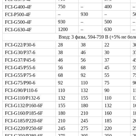
750
–
400
–
FCI-G400-4F
–
930
–
5
FCI-P500-4F
930
–
500
–
FCI-G500-4F
1200
–
630
–
FCI-G630-4F
Вход: 3 фазы, 594-759 В (+5% не боле
FCI-G22/P30-6
28
38
22
3
FCI-G30/P37-6
38
46
30
3
FCI-G37/P45-6
46
56
37
4
FCI-G45/P55-6
56
68
45
5
FCI-G55/P75-6
68
92
55
7
FCI-G75/P90-6
92
110
75
9
FCI-G90/P110-6
110
132
90
1
FCI-G110/P132-6
132
155
110
1
FCI-G132/P160-6F
155
180
132
1
FCI-G160/P185-6F
180
210
160
1
FCI-G185/P220-6F
210
245
185
2
FCI-G220/P250-6F
245
275
220
2
FCI-G250/P280-6F
275
305
250
2