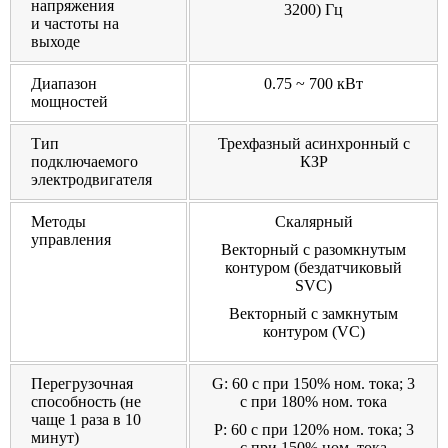
напряжения
3200) Гц
и частоты на
выходе
Диапазон
0.75 ~ 700 кВт
мощностей
Тип
Трехфазный асинхронный с
подключаемого
КЗР
электродвигателя
Методы
Скалярный
управления
Векторный с разомкнутым
контуром (бездатчиковый
SVC)
Векторный с замкнутым
контуром (VC)
Перегрузочная
G: 60 с при 150% ном. тока; 3
способность (не
с при 180% ном. тока
чаще 1 раза в 10
P: 60 с при 120% ном. тока; 3
минут)
с при 150% ном. тока