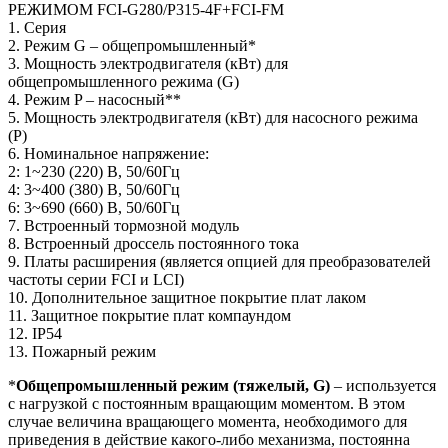
1. Серия
2. Режим G – общепромышленный*
3. Мощность электродвигателя (кВт) для
общепромышленного режима (G)
4. Режим P – насосный**
5. Мощность электродвигателя (кВт) для насосного режима
(P)
6. Номинальное напряжение:
2: 1~230 (220) В, 50/60Гц
4: 3~400 (380) В, 50/60Гц
6: 3~690 (660) В, 50/60Гц
7. Встроенный тормозной модуль
8. Встроенный дроссель постоянного тока
9. Платы расширения (является опцией для преобразователей
частоты серии FCI и LCI)
10. Дополнительное защитное покрытие плат лаком
11. Защитное покрытие плат компаундом
12. IP54
13. Пожарный режим
*
Общепромышленный режим
(тяжелый, G)
– используется
с нагрузкой с постоянным вращающим моментом. В этом
случае величина вращающего момента, необходимого для
приведения в действие какого-либо механизма, постоянна