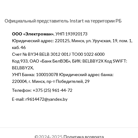
Официальный представитель Instart на территории РБ
ООО «Электроман»
, УНП 193920173
Юридический адрес: 220125, Минск, ул. Уручская, 19, пом. 1,
каб. 46
Счет № BY34 BELB 3012 001J TO00 1022 6000
Код 933, ОАО «Банк БелВЭБ», БИК: BELBBY2X Код SWIFT:
BELBBY2X,
УНП Банка: 100010078 Юридический адрес банка:
220004, г. Минск, пр-т Победителей, 29
Телефон: +375 (25) 961-44-72
E-mail: r9614472@yandex.by
©2024-2025
Политика возврата