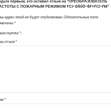
удьте первым, кто оставил отзыв на “ПРЕОБРАЗОВАТЕЛЬ
АСТОТЫ С ПОЖАРНЫМ РЕЖИМОМ FCI-G500-6F+FCI-FM”
ш адрес email не будет опубликован.
Обязательные поля
*
омечены
*
аша оценка
*
аш отзыв
*
мя