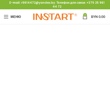
E-mail:
r9614472@yandex.by
. Телефон для связи:
+375 25 961
44 72
0
МЕНЮ
BYN
0.00