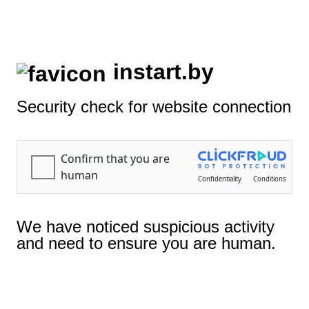
E-mail:
r9614472@yandex.by
. Телефон для связи:
+375 25 961 44 72
0
Меню
BYN
0.00
instart.by
Security check for website connection
Фильтр ЭМС
Главная
Дополнительное оборудование
Фильтр ЭМС
Фильтры
Сортировать по
We have noticed suspicious activity
Популярность
and need to ensure you are human.
Средний рейтинг
Новизна
Цена: от низкой до высокой