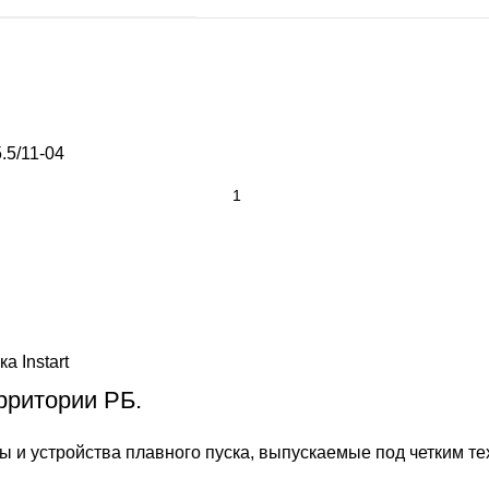
5/11-04
а Instart
рритории РБ.
ты
и
устройства плавного пуска
, выпускаемые под четким т