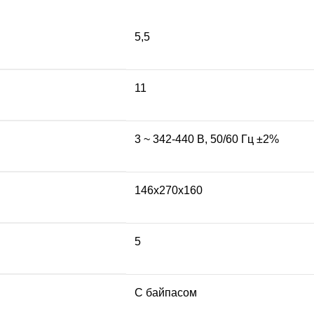
5,5
11
3 ~ 342-440 В, 50/60 Гц ±2%
146x270x160
5
С байпасом