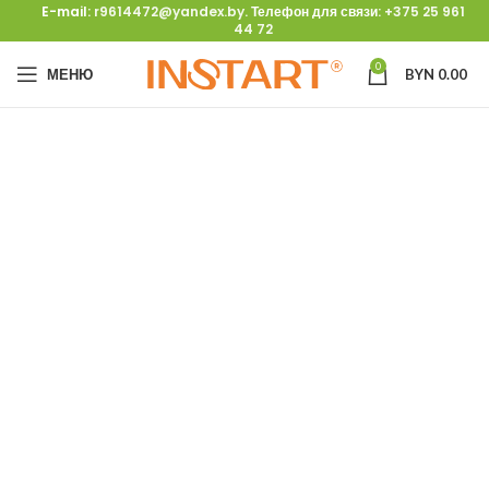
E-mail:
r9614472@yandex.by
. Телефон для связи:
+375 25 961
44 72
0
МЕНЮ
BYN
0.00