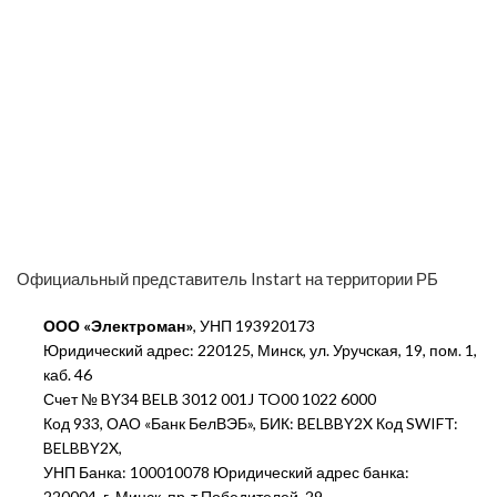
Официальный представитель Instart на территории РБ
ООО «Электроман»
, УНП 193920173
Юридический адрес: 220125, Минск, ул. Уручская, 19, пом. 1,
каб. 46
Счет № BY34 BELB 3012 001J TO00 1022 6000
Код 933, ОАО «Банк БелВЭБ», БИК: BELBBY2X Код SWIFT:
BELBBY2X,
УНП Банка: 100010078 Юридический адрес банка:
220004, г. Минск, пр-т Победителей, 29