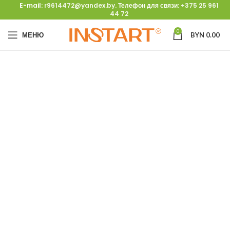
E-mail:
r9614472@yandex.by
. Телефон для связи:
+375 25 961
44 72
0
МЕНЮ
BYN
0.00