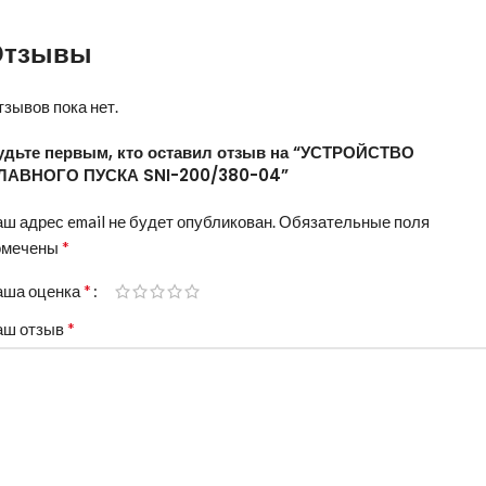
Отзывы
зывов пока нет.
удьте первым, кто оставил отзыв на “УСТРОЙСТВО
ЛАВНОГО ПУСКА SNI-200/380-04”
ш адрес email не будет опубликован.
Обязательные поля
*
омечены
*
аша оценка
*
аш отзыв