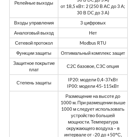
Релейные выходы
от 18,5 кВт: 2 (250 В АС до 3 А;
30 В DC до 3 А)
Входы управления
3 цифровых
Аналоговый выход
Нет
Сетевой протокол
Modbus RTU
Функции защиты
Оптимальный комплекс защит
Защитное покрытие
С2С базовое, С3С опция
плат
IP20: модели 0,4-37кВт
Степень защиты
IP00: модели 45-115кВт
Размещение на высоте до
1000 м. При размещении выше
1000 м следует использовать
устройство большей
мощности. Температура
окружающего воздуха – в
интервале от -20 до +50°С,