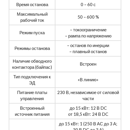
Время останова
0 – 60 с
Максимальный
50 – 600 %
рабочий ток
– токоограничение
Режим пуска
– рампа по напряжению
– останов по инерции
Режимы останова
– плавный останов
Наличие обводного
Встроен
контактора (байпас)
Тип подключения к
«В линию»
ЭД
Питание платы
230 В, независимое от силовой
управления
части
Встроенный
до 15 кВт: 12 В DC
источник питания
от 18,5 кВт: 24 В DC
до 15 кВт: 1 (250 В АС до 3 А;
30 В DC до 3 А)