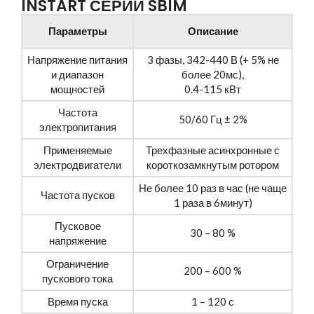
INSTART СЕРИИ SBIM
Параметры
Описание
Напряжение питания
3 фазы, 342-440 В (+ 5% не
и диапазон
более 20мс),
мощностей
0.4-115 кВт
Частота
50/60 Гц ± 2%
электропитания
Применяемые
Трехфазные асинхронные с
электродвигатели
короткозамкнутым ротором
Не более 10 раз в час (не чаще
Частота пусков
1 раза в 6минут)
Пусковое
30 – 80 %
напряжение
Ограничение
200 – 600 %
пускового тока
Время пуска
1 – 120 с