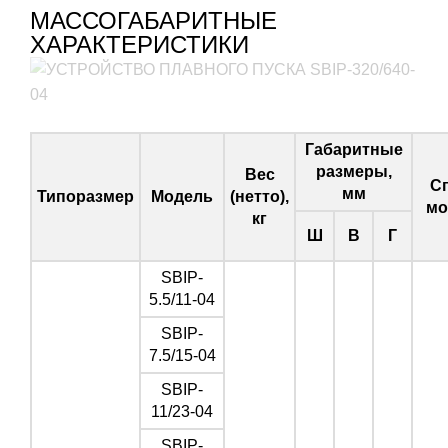
МАССОГАБАРИТНЫЕ
ХАРАКТЕРИСТИКИ
Габаритные
размеры,
Вес
С
мм
Типоразмер
Модель
(нетто),
мо
кг
Ш
В
Г
SBIP-
5.5/11-04
SBIP-
7.5/15-04
SBIP-
11/23-04
SBIP-