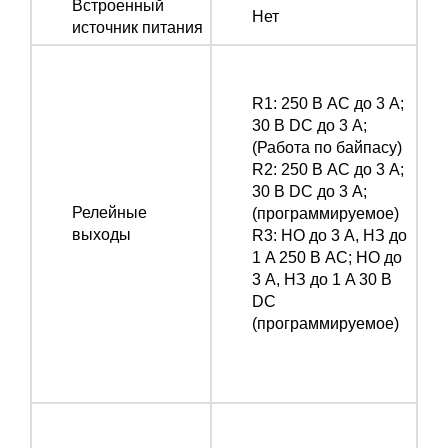
Встроенный
Нет
источник питания
R1: 250 В АС до 3 А;
30 В DC до 3 А;
(Работа по байпасу)
R2: 250 В АС до 3 А;
30 В DC до 3 А;
Релейные
(программируемое)
выходы
R3: НО до 3 А, НЗ до
1 A 250 В АС; НО до
3 А, НЗ до 1 A 30 В
DC
(программируемое)